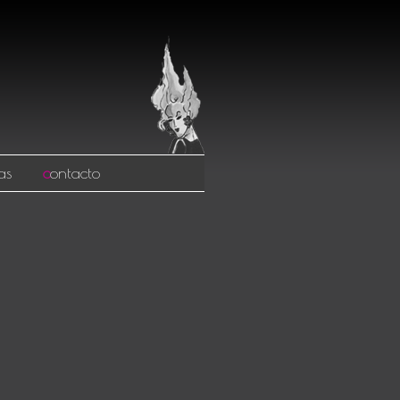
as
c
ontacto