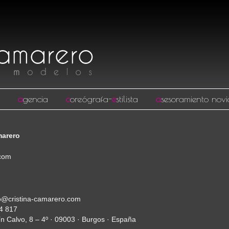
a
gencia
c
oreógrafa-
e
stilista
a
sesoramiento novi
marero
.com
fo@cristina-camarero.com
74 817
ín Calvo, 8 – 4º · 09003 · Burgos · España