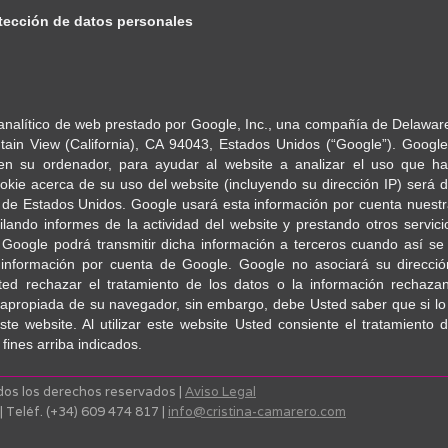
otección de datos personales
 analítico de web prestado por Google, Inc., una compañía de Delaware
in View (California), CA 94043, Estados Unidos (“Google”). Google A
en su ordenador, para ayudar al website a analizar el uso que ha
okie acerca de su uso del website (incluyendo su dirección IP) será d
 de Estados Unidos. Google usará esta información por cuenta nuestra 
lando informes de la actividad del website y prestando otros servici
 Google podrá transmitir dicha información a terceros cuando así se 
 información por cuenta de Google. Google no asociará su direcci
ed rechazar el tratamiento de los datos o la información rechaza
n apropiada de su navegador, sin embargo, debe Usted saber que si 
este website. Al utilizar este website Usted consiente el tratamiento
fines arriba indicados.
dos los derechos reservados |
Aviso Legal
 | Teléf. (+34) 609 474 817 |
info@cristina-camarero.com