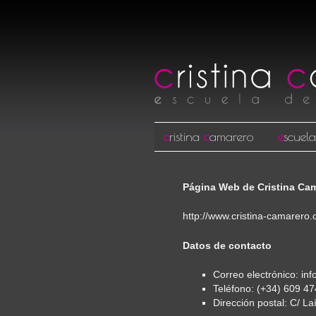
c
ristina
c
amarero
e
scuela
Ir al contenido
Página Web de Cristina Ca
http://www.cristina-camarero
Datos de contacto
Correo electrónico: in
Teléfono: (+34) 609 4
Dirección postal: C/ La